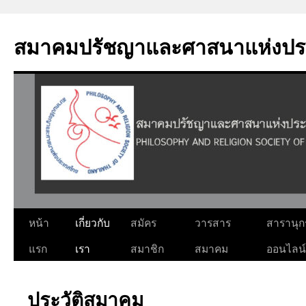
Skip
to
สมาคมปรัชญาและศาสนาแห่งปร
content
หน้า
เกี่ยวกับ
สมัคร
วารสาร
สารานุ
แรก
เรา
สมาชิก
สมาคม
ออนไลน์
ประวัติสมาคม