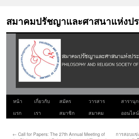
Skip
to
สมาคมปรัชญาและศาสนาแห่งปร
content
หน้า
เกี่ยวกับ
สมัคร
วารสาร
สารานุ
แรก
เรา
สมาชิก
สมาคม
ออนไลน์
←
Call for Papers: The 27th Annual Meeting of
การสอบแข่ง