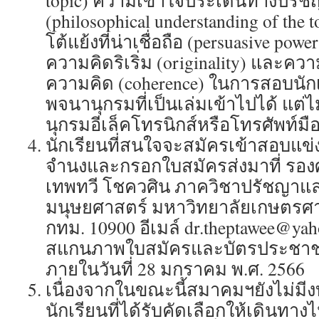
topic) ความเข้าใจประเด็นทางปรัชญ
(philosophical understanding of the
โต้แย้งที่น่าเชื่อถือ (persuasive powe
ความคิดริเริ่ม (originality) และค
ความคิด (coherence) ในการสอบนั
พจนานุกรมที่เป็นเล่มเข้าไปได้ แต
นุกรมอีเล็คโทรนิกส์หรือโทรศัพท์มื
นักเรียนที่สนใจจะสมัครเข้าสอบแข
จำนงและกรอกใบสมัครส่งมาที่ รอง
เทพทวี โชควศิน ภาควิชาปรัชญา
มนุษยศาสตร์ มหาวิทยาลัยเกษตรศ
กทม. 10900 อีเมล์ dr.theptawee@y
สแกนภาพใบสมัครและบัตรประชาชน
ภายในวันที่ 28 มกราคม พ.ศ. 2566
เนื่องจากในขณะนี้สมาคมฯยังไม่ม
นักเรียนที่ได้รับคัดเลือกให้เดินทาง