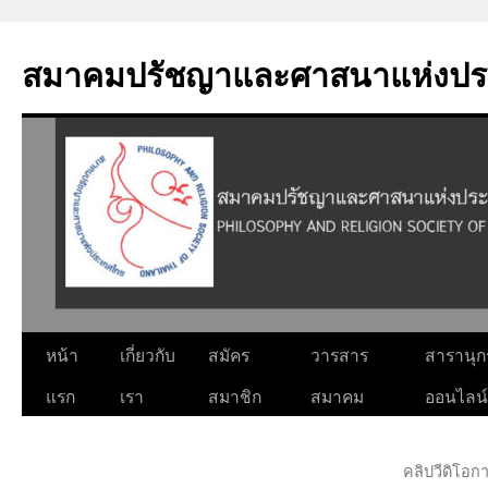
Skip
to
สมาคมปรัชญาและศาสนาแห่งปร
content
หน้า
เกี่ยวกับ
สมัคร
วารสาร
สารานุ
แรก
เรา
สมาชิก
สมาคม
ออนไลน์
คลิปวีดิโอ